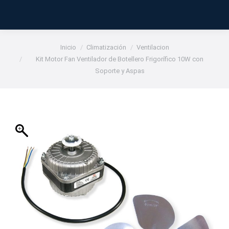
Estás aquí:
Inicio
Climatización
Ventilacion
Kit Motor Fan Ventilador de Botellero Frigorífico 10W con
Soporte y Aspas