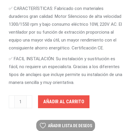
✅ CARACTERÍSTICAS: Fabricado con materiales
duraderos gran calidad. Motor Silencioso de alta velocidad
1300/1550 rpm y bajo consumo eléctrico 10W, 220V AC. El
ventilador por su función de extracción proporciona al
equipo una mayor vida útil, un mayor rendimiento con el
consiguiente ahorro energético. Certificación CE.
✅ FACIL INSTALACIÓN: Su instalación y sustitución es
fácil, no requiere un especialista. Gracias a los diferentes
tipos de anclajes que incluye permite su instalación de una
manera sencilla y muy orientativa.
Kit
AÑADIR AL CARRITO
Motor
Fan
Ventilador
AÑADIR LISTA DE DESEOS
de