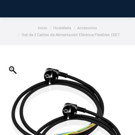
Estás aquí:
Inicio
Hostelería
Accesorios
Set de 2 Cables de Alimentación Eléctrica Flexibles CEE7