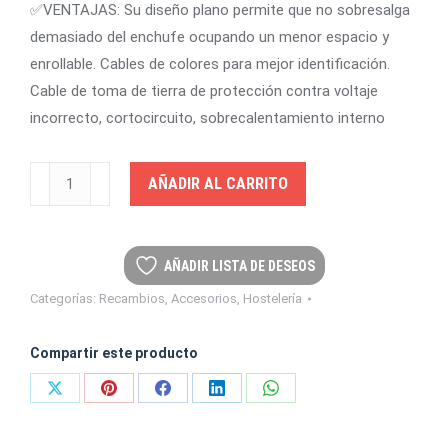
✅VENTAJAS: Su diseño plano permite que no sobresalga
demasiado del enchufe ocupando un menor espacio y
enrollable. Cables de colores para mejor identificación.
Cable de toma de tierra de protección contra voltaje
incorrecto, cortocircuito, sobrecalentamiento interno
Set
AÑADIR AL CARRITO
de
2
Cables
AÑADIR LISTA DE DESEOS
de
Categorías:
Recambios
,
Accesorios
,
Hostelería
Alimentación
Eléctrica
Compartir este producto
Flexibles
CEE7
Share
Share
Share
Share
Share
cantidad
on
on
on
on
on